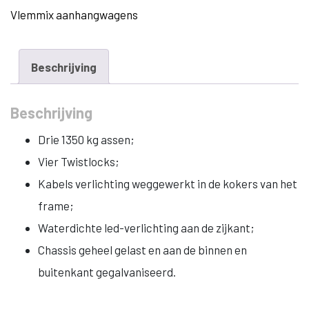
Vlemmix aanhangwagens
20
ft
600x244
Beschrijving
3x
1350
Beschrijving
kg
Drie 1350 kg assen;
3500
Vier Twistlocks;
kg
Kabels verlichting weggewerkt in de kokers van het
aantal
frame;
Waterdichte led-verlichting aan de zijkant;
Chassis geheel gelast en aan de binnen en
buitenkant gegalvaniseerd.