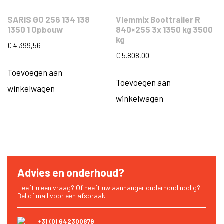
SARIS GO 256 134 138
Vlemmix Boottrailer R
1350 1 Opbouw
840×255 3x 1350 kg 3500
kg
€
4.399,56
€
5.808,00
Toevoegen aan
Toevoegen aan
winkelwagen
winkelwagen
Advies en onderhoud?
Heeft u een vraag? Of heeft uw aanhanger onderhoud nodig?
Bel of mail voor een afspraak
+31 (0) 642300879