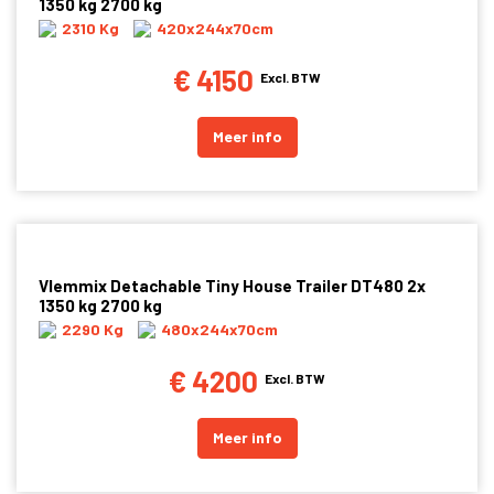
1350 kg 2700 kg
2310 Kg
420x244x70cm
€ 4150
Excl. BTW
Meer info
Vlemmix Detachable Tiny House Trailer DT480 2x
1350 kg 2700 kg
2290 Kg
480x244x70cm
€ 4200
Excl. BTW
Meer info