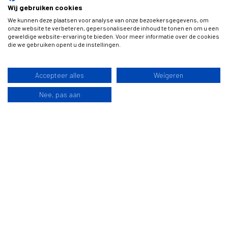
Wij gebruiken cookies
We kunnen deze plaatsen voor analyse van onze bezoekersgegevens, om
Meer info
onze website te verbeteren, gepersonaliseerde inhoud te tonen en om u een
geweldige website-ervaring te bieden. Voor meer informatie over de cookies
die we gebruiken opent u de instellingen.
Accepteer alles
Weigeren
Tiny House Trailer Detachable
Nee, pas aan
De Vlemmix detachable tiny house trailer biedt een
innovatief systeem waarmee je het deck eenvoudig van
Offerte
Bel
de trailer kunt loskoppelen. Dit zorgt voor maximale
flexibiliteit, want je kunt bijvoorbeeld je huis verplaatsen
zonder de trailer mee te nemen.
Voordelen:
Eenvoudig loskoppelen: Snel je tiny house van de trailer
verwijderen.