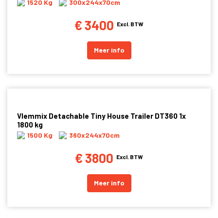
1520 Kg
300x244x70cm
€ 3400
Excl. BTW
Meer info
Vlemmix Detachable Tiny House Trailer DT360 1x
1800 kg
1500 Kg
360x244x70cm
€ 3800
Excl. BTW
Meer info