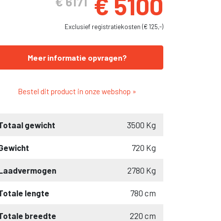
€ 5100
€ 6171
Exclusief registratiekosten (€ 125,-)
Meer informatie opvragen?
Bestel dit product in onze webshop »
Totaal gewicht
3500 Kg
Gewicht
720 Kg
Laadvermogen
2780 Kg
Totale lengte
780 cm
Totale breedte
220 cm