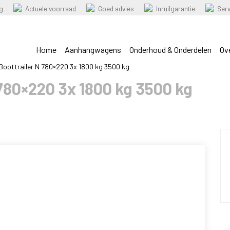
ng
Actuele voorraad
Goed advies
Inruilgarantie
Ser
Home
Aanhangwagens
Onderhoud & Onderdelen
Ov
Boottrailer N 780×220 3x 1800 kg 3500 kg
780×220 3x 1800 kg 3500 kg