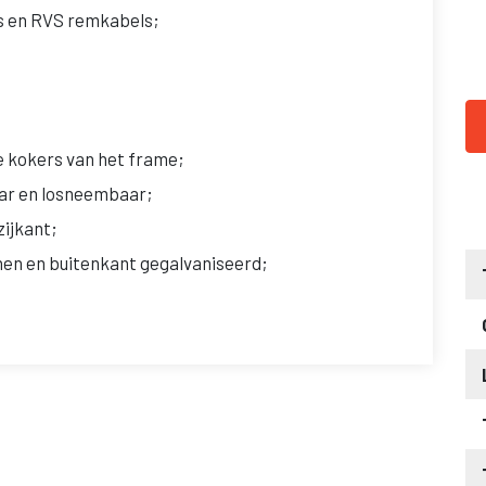
s en RVS remkabels;
e kokers van het frame;
aar en losneembaar;
zijkant;
nnen en buitenkant gegalvaniseerd;