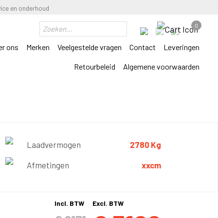
vice en onderhoud
0
er ons
Merken
Veelgestelde vragen
Contact
Leveringen
Retourbeleid
Algemene voorwaarden
Laadvermogen
2780 Kg
Afmetingen
xxcm
Incl. BTW
Excl. BTW