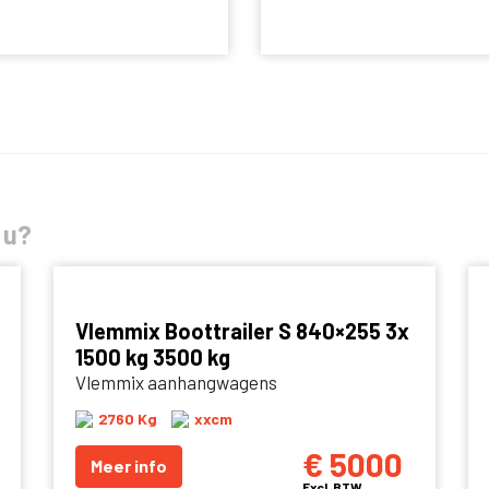
 u?
Vlemmix Boottrailer S 840×255 3x
1500 kg 3500 kg
Vlemmix aanhangwagens
2760 Kg
xxcm
€ 5000
Meer info
Excl. BTW