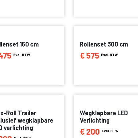
llenset 150 cm
Rollenset 300 cm
475
€ 575
Excl. BTW
Excl. BTW
x-Roll Trailer
Wegklapbare LED
clusief wegklapbare
Verlichting
D verlichting
€ 200
Excl. BTW