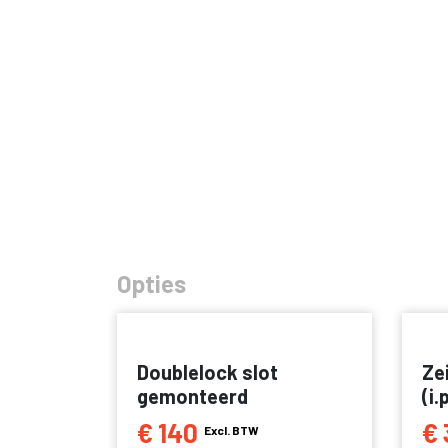
Opties
Doublelock slot
Ze
gemonteerd
(i.
€ 140
€ 
Excl. BTW