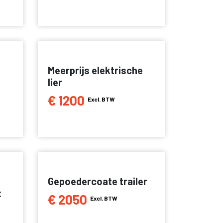
Meerprijs elektrische
lier
€ 1200
Excl. BTW
Gepoedercoate trailer
x
€ 2050
Excl. BTW