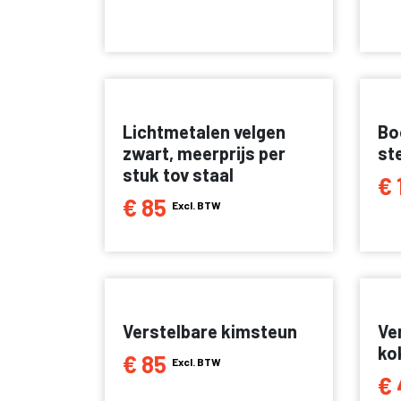
Lichtmetalen velgen
Bo
zwart, meerprijs per
st
stuk tov staal
€ 
€ 85
Excl. BTW
Verstelbare kimsteun
Ve
ko
€ 85
Excl. BTW
€ 