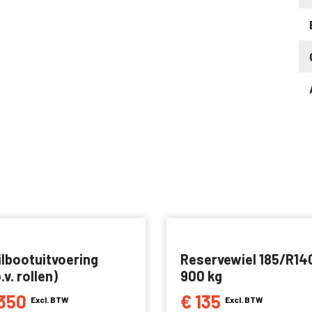
ilbootuitvoering
Reservewiel 185/R14
p.v. rollen)
900 kg
350
€ 135
Excl. BTW
Excl. BTW