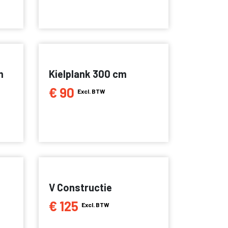
m
Kielplank 300 cm
€ 90
Excl. BTW
V Constructie
€ 125
Excl. BTW