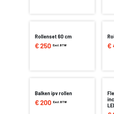
Rollenset 60 cm
Ro
€ 250
€ 
Excl. BTW
Balken ipv rollen
Fle
in
€ 200
Excl. BTW
LE