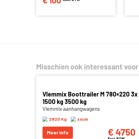
€ 100
Misschien ook interessant voor
Vlemmix Boottrailer M 780×220 3x
1500 kg 3500 kg
Vlemmix aanhangwagens
2820 Kg
xxcm
€ 4750
Meer info
Excl. BTW