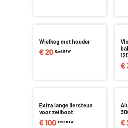
Wielkeg met houder
Vl
ba
€ 20
Excl. BTW
12
€ 
Extra lange liersteun
Al
voor zeilboot
30
€ 100
€ 
Excl. BTW