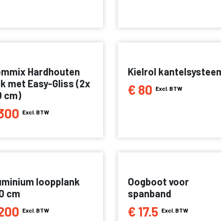
emmix Hardhouten
Kielrol kantelsystee
lk met Easy-Gliss (2x
€ 80
Excl. BTW
0 cm)
300
Excl. BTW
uminium loopplank
Oogboot voor
0 cm
spanband
200
€ 17.5
Excl. BTW
Excl. BTW