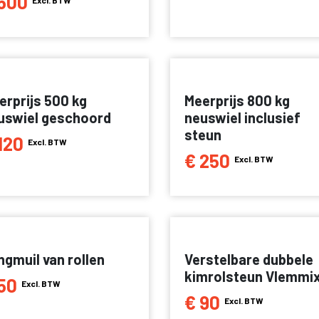
600
Excl. BTW
erprijs 500 kg
Meerprijs 800 kg
uswiel geschoord
neuswiel inclusief
steun
120
Excl. BTW
€ 250
Excl. BTW
ngmuil van rollen
Verstelbare dubbele
kimrolsteun Vlemmi
50
Excl. BTW
€ 90
Excl. BTW