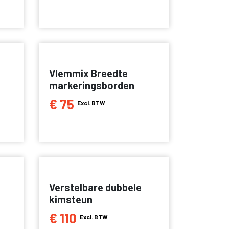
Vlemmix Breedte
markeringsborden
€ 75
Excl. BTW
Verstelbare dubbele
kimsteun
€ 110
Excl. BTW