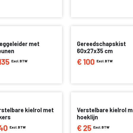
eggeleider met
Gereedschapskist
eunen
60x27x35 cm
135
€ 100
Excl. BTW
Excl. BTW
rstelbare kielrol met
Verstelbare kielrol m
kers
hoeklijn
40
€ 25
Excl. BTW
Excl. BTW