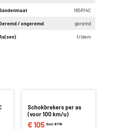
Bandenmaat
185R14C
Geremd / ongeremd
geremd
As(sen)
tridem
C
Schokbrekers per as
(voor 100 km/u)
€ 105
Excl. BTW