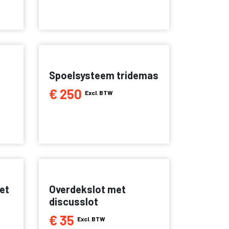
Spoelsysteem tridemas
€ 250
Excl. BTW
et
Overdekslot met
discusslot
€ 35
Excl. BTW