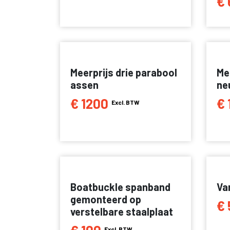
€ 
Meerprijs drie parabool
Me
assen
ne
€ 1200
€ 
Excl. BTW
Boatbuckle spanband
Va
gemonteerd op
€ 
verstelbare staalplaat
Excl. BTW