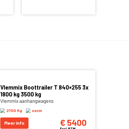
Vlemmix Boottrailer T 840×255 3x
1800 kg 3500 kg
Vlemmix aanhangwagens
2700 Kg
xxcm
€ 5400
Meer info
Excl. BTW