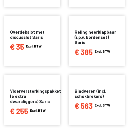
Overdekslot met
Reling neerklapbaar
discusslot Saris
(i.p.v. bordenset)
Saris
€ 35
Excl. BTW
€ 385
Excl. BTW
Vloerversterkingspakket
Bladveren (incl.
(5 extra
schokbrekers)
dwarsliggers) Saris
€ 563
Excl. BTW
€ 255
Excl. BTW