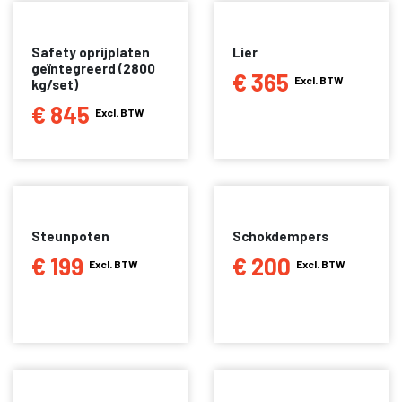
Safety oprijplaten
Lier
geïntegreerd (2800
€ 365
Excl. BTW
kg/set)
€ 845
Excl. BTW
Steunpoten
Schokdempers
€ 199
€ 200
Excl. BTW
Excl. BTW