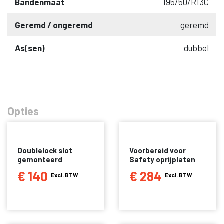
Bandenmaat
195/50/R13C
Geremd / ongeremd
geremd
As(sen)
dubbel
Opties
Doublelock slot
Voorbereid voor
gemonteerd
Safety oprijplaten
€ 140
€ 284
Excl. BTW
Excl. BTW