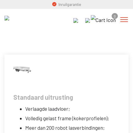
Home
»
Aanhangwagens
»
Plateauwagens
»
SARIS PL 406 204
Inruilgarantie
3500 2
0
SARIS PL 406 204 3500 2
Standaard uitrusting
Verlaagde laadvloer;
Volledig gelast frame (kokerprofielen);
Meer dan 200 robot lasverbindingen;