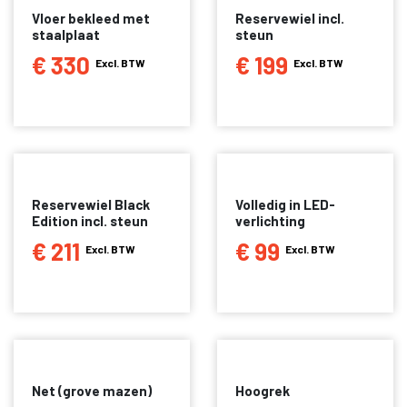
Vloer bekleed met
Reservewiel incl.
staalplaat
steun
€ 330
€ 199
Excl. BTW
Excl. BTW
Reservewiel Black
Volledig in LED-
Edition incl. steun
verlichting
€ 211
€ 99
Excl. BTW
Excl. BTW
Net (grove mazen)
Hoogrek