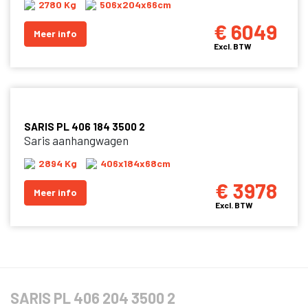
2780 Kg
506x204x66cm
€ 6049
Meer info
Excl. BTW
SARIS PL 406 184 3500 2
Saris aanhangwagen
2894 Kg
406x184x68cm
€ 3978
Meer info
Excl. BTW
SARIS PL 406 204 3500 2