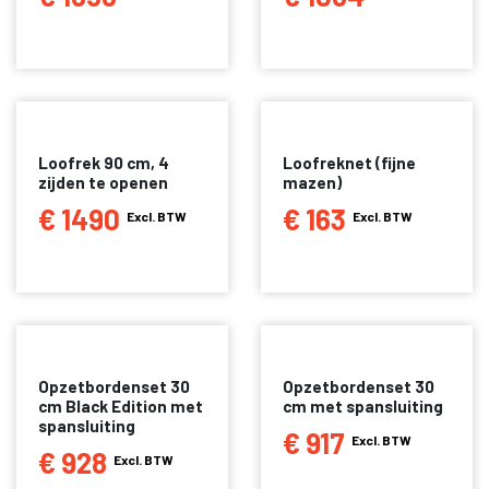
Loofrek 90 cm, 4
Loofreknet (fijne
zijden te openen
mazen)
€ 1490
€ 163
Excl. BTW
Excl. BTW
Opzetbordenset 30
Opzetbordenset 30
cm Black Edition met
cm met spansluiting
spansluiting
€ 917
Excl. BTW
€ 928
Excl. BTW