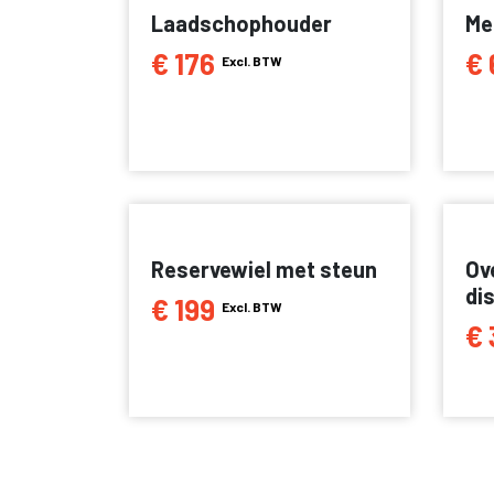
Laadschophouder
Me
€ 176
€ 
Excl. BTW
Reservewiel met steun
Ov
di
€ 199
Excl. BTW
€ 