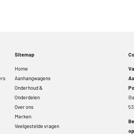
Sitemap
Co
Home
Va
ers
Aanhangwagens
A
Onderhoud &
Po
Onderdelen
Ba
Over ons
53
Merken
Be
Veelgestelde vragen
op