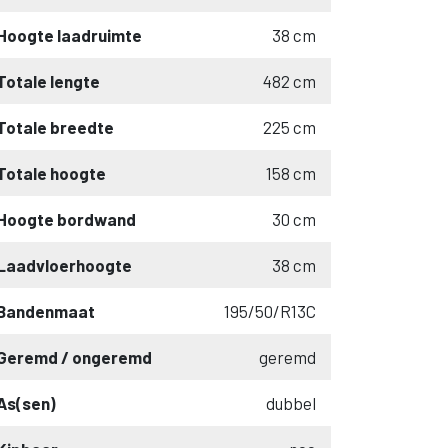
Hoogte laadruimte
38 cm
Totale lengte
482 cm
Totale breedte
225 cm
Totale hoogte
158 cm
Hoogte bordwand
30 cm
Laadvloerhoogte
38 cm
Bandenmaat
195/50/R13C
Geremd / ongeremd
geremd
As(sen)
dubbel