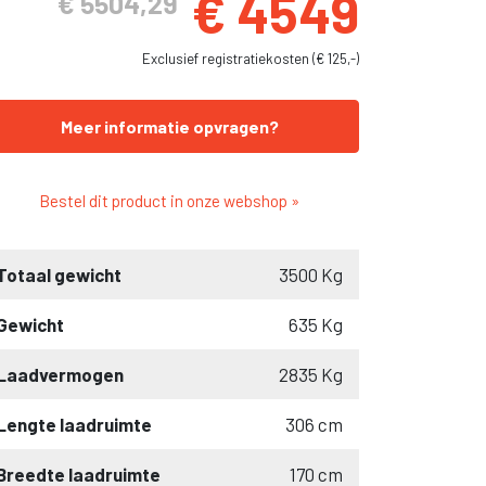
€ 4549
€ 5504,29
Exclusief registratiekosten (€ 125,-)
Meer informatie opvragen?
Bestel dit product in onze webshop »
Totaal gewicht
3500 Kg
Gewicht
635 Kg
Laadvermogen
2835 Kg
Lengte laadruimte
306 cm
Breedte laadruimte
170 cm