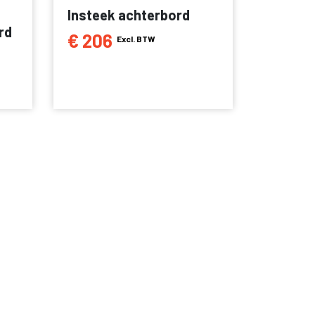
Insteek achterbord
rd
€ 206
Excl. BTW