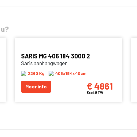
 u?
SARIS MG 406 184 3000 2
Saris aanhangwagen
2260 Kg
406x184x40cm
€ 4861
Meer info
Excl. BTW