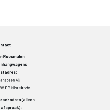
ntact
n Roosmalen
anhangwagens
stadres:
ansteen 46
88 DB Nistelrode
zoekadres (alleen
 afspraak):