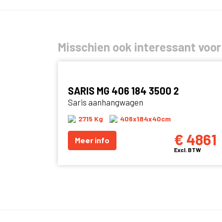
Misschien ook interessant voor
SARIS MG 406 184 3500 2
Saris aanhangwagen
2715 Kg
406x184x40cm
€ 4861
Meer info
Excl. BTW