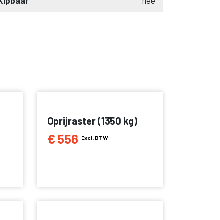
Kipbaar
nee
Oprijraster (1350 kg)
€ 556
Excl. BTW