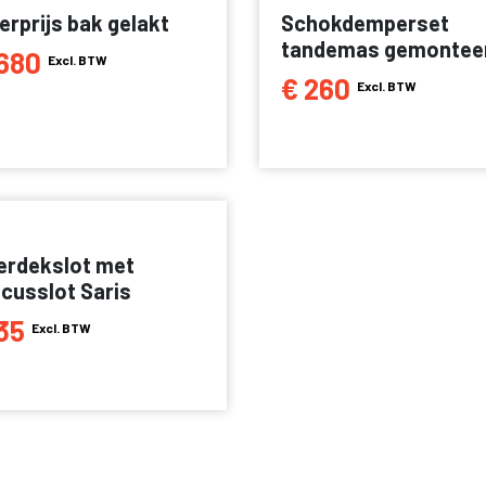
erprijs bak gelakt
Schokdemperset
tandemas gemontee
680
Excl. BTW
€ 260
Excl. BTW
erdekslot met
scusslot Saris
35
Excl. BTW