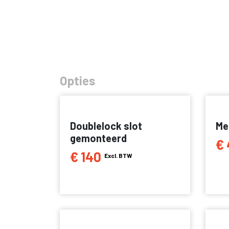
Opties
Doublelock slot
Me
gemonteerd
€ 
€ 140
Excl. BTW