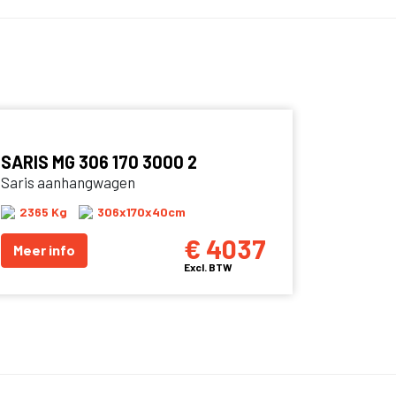
SARIS MG 306 170 3000 2
Saris aanhangwagen
2365 Kg
306x170x40cm
€ 4037
Meer info
Excl. BTW