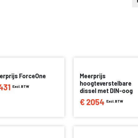
erprijs ForceOne
Meerprijs
hoogteverstelbare
431
Excl. BTW
dissel met DIN-oog
€ 2054
Excl. BTW