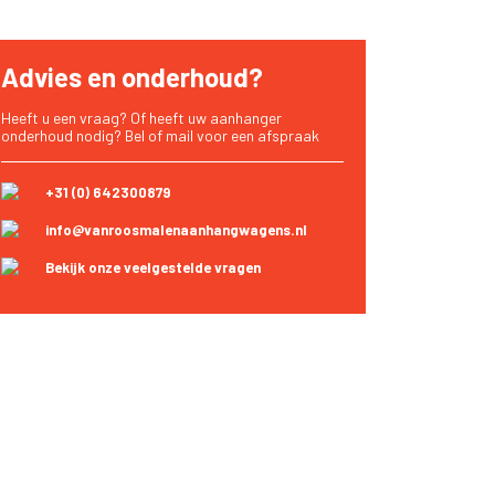
Advies en onderhoud?
Heeft u een vraag? Of heeft uw aanhanger
onderhoud nodig? Bel of mail voor een afspraak
+31 (0) 642300879
info@vanroosmalenaanhangwagens.nl
Bekijk onze veelgestelde vragen