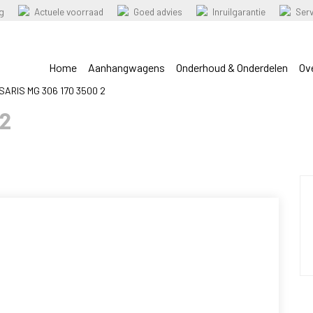
ng
Actuele voorraad
Goed advies
Inruilgarantie
Ser
Home
Aanhangwagens
Onderhoud & Onderdelen
Ov
SARIS MG 306 170 3500 2
 2