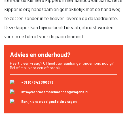
Een van de kleinere kippers in het aanbod van Saris. Deze
kipper is erg handzaam en gemakkelijk met de hand weg
te zetten zonder in te hoeven leveren op de laadruimte.
Deze kipper kan bijvoorbeeld ideaal gebruikt worden
voor in de tuin of voor de paardenmest.
Advies en onderhoud?
Heeft u een vraag? Of heeft uw aanhanger onderhoud nodig?
Bel of mail voor een afspraak
+31 (0) 642300879
info@vanroosmalenaanhangwagens.nl
Bekijk onze veelgestelde vragen