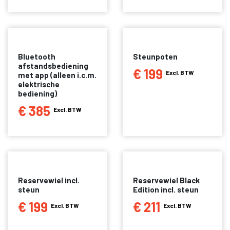
Bluetooth
Steunpoten
afstandsbediening
€ 199
Excl. BTW
met app (alleen i.c.m.
elektrische
bediening)
€ 385
Excl. BTW
Reservewiel incl.
Reservewiel Black
steun
Edition incl. steun
€ 199
€ 211
Excl. BTW
Excl. BTW