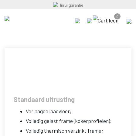
Home
»
Aanhangwagens
»
Kippers
»
SARIS K1 276 150 1350 1
Inruilgarantie
SARIS K1 276 150 1350 1
0
Standaard uitrusting
Verlaagde laadvloer;
Volledig gelast frame (kokerprofielen);
Volledig thermisch verzinkt frame;