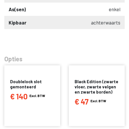
As(sen)
enkel
Kipbaar
achterwaarts
Opties
Doublelock slot
Black Edition (zwarte
gemonteerd
vloer, zwarte velgen
en zwarte borden)
€ 140
Excl. BTW
€ 47
Excl. BTW