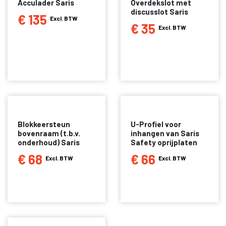
Acculader Saris
Overdekslot met
discusslot Saris
€ 135
Excl. BTW
€ 35
Excl. BTW
Blokkeersteun
U-Profiel voor
bovenraam (t.b.v.
inhangen van Saris
onderhoud) Saris
Safety oprijplaten
€ 68
€ 66
Excl. BTW
Excl. BTW