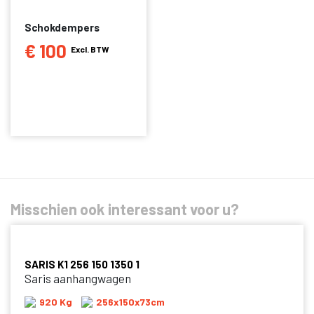
Schokdempers
€ 100
Excl. BTW
Misschien ook interessant voor u?
SARIS K1 256 150 1350 1
Saris aanhangwagen
920 Kg
256x150x73cm