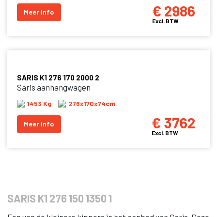
€ 2986
Meer info
Excl. BTW
SARIS K1 276 170 2000 2
Saris aanhangwagen
1453 Kg
276x170x74cm
€ 3762
Meer info
Excl. BTW
SARIS K1 276 150 1350 1