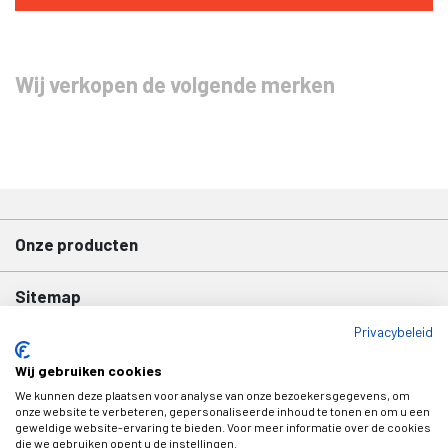
Wij verkopen de volgende merken
Onze producten
Sitemap
Privacybeleid
Contact
Wij gebruiken cookies
We kunnen deze plaatsen voor analyse van onze bezoekersgegevens, om
onze website te verbeteren, gepersonaliseerde inhoud te tonen en om u een
Volg ons ook op Facebook
geweldige website-ervaring te bieden. Voor meer informatie over de cookies
die we gebruiken opent u de instellingen.